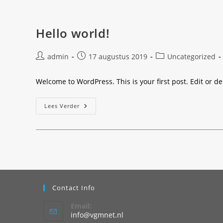
Ga
naar
Hello world!
inhoud
Bericht
Bericht
Berichtcategorie:
admin
17 augustus 2019
Uncategorized
auteur:
gepubliceerd
op:
Welcome to WordPress. This is your first post. Edit or dele
Hello
Lees Verder
World!
Contact Info
Email:
Opent
info@vgmnet.nl